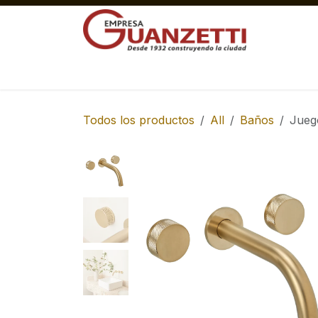
Ir al contenido
Materiales Gruesos Corralón
Pisos y 
Todos los productos
All
Baños
Jueg