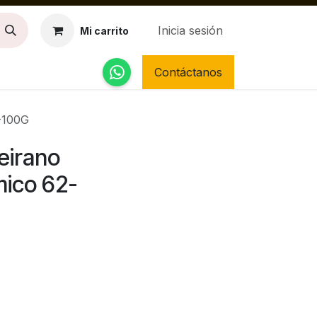
Inicia sesión
Mi carrito
Contáctanos
2-100G
eirano
mico 62-