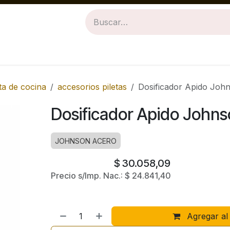
Revestimientos
Baños
Cocinas
eta de cocina
accesorios piletas
Dosificador Apido Joh
Dosificador Apido John
JOHNSON ACERO
$
30.058,09
Precio s/Imp. Nac.:
$
24.841,40
Agregar al 