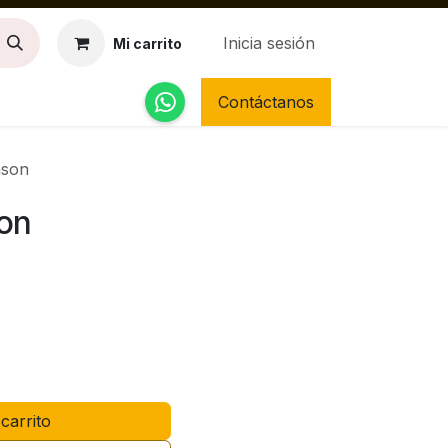
Inicia sesión
Mi carrito
Contáctanos
nson
son
carrito