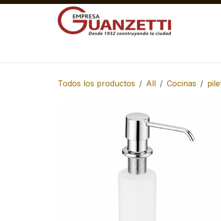
Ir al contenido
Materiales Gruesos Corralón
Pisos y 
Todos los productos
All
Cocinas
pil