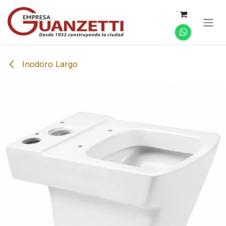
Ir al contenido
Inodoro Largo