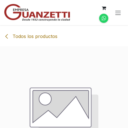
Ir al contenido
Todos los productos