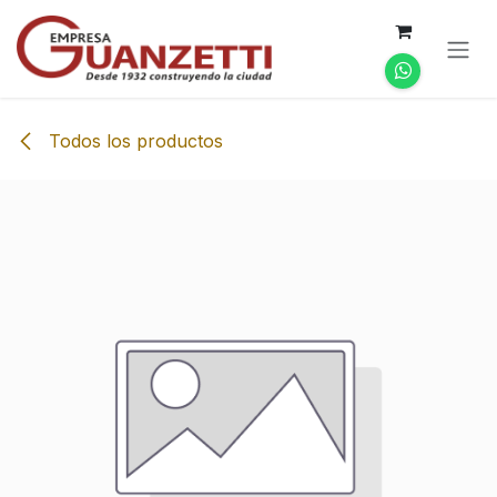
Ir al contenido
Todos los productos