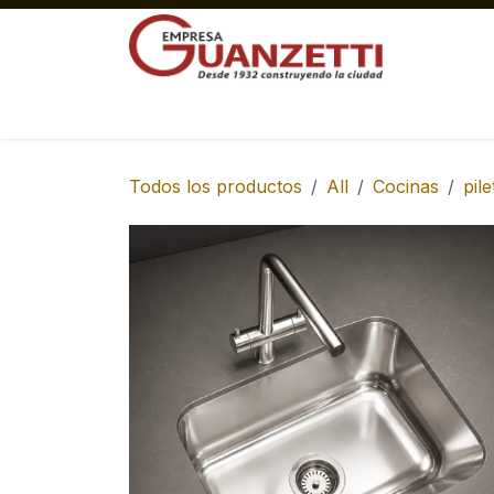
Ir al contenido
Materiales Gruesos Corralón
Pisos y 
Todos los productos
All
Cocinas
pil