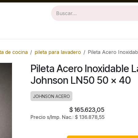
Revestimientos
Baños
Cocinas
eta de cocina
pileta para lavadero
Pileta Acero Inoxid
Pileta Acero Inoxidable 
Johnson LN50 50 x 40
JOHNSON ACERO
$
165.623,05
Precio s/Imp. Nac.:
$
136.878,55