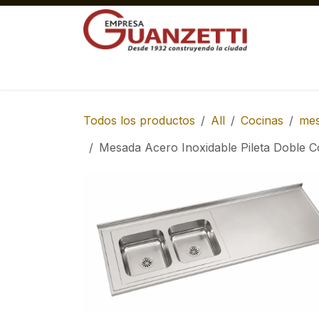
Ir al contenido
Materiales Gruesos Corralón
Pisos y 
Todos los productos
All
Cocinas
me
Mesada Acero Inoxidable Pileta Doble 