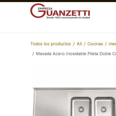
Ir al contenido
Materiales Gruesos Corralón
Pisos y 
Todos los productos
All
Cocinas
me
Mesada Acero Inoxidable Pileta Doble