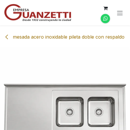
Ir al contenido
mesada acero inoxidable pileta doble con respaldo