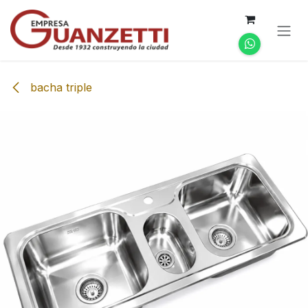
Ir al contenido
bacha triple