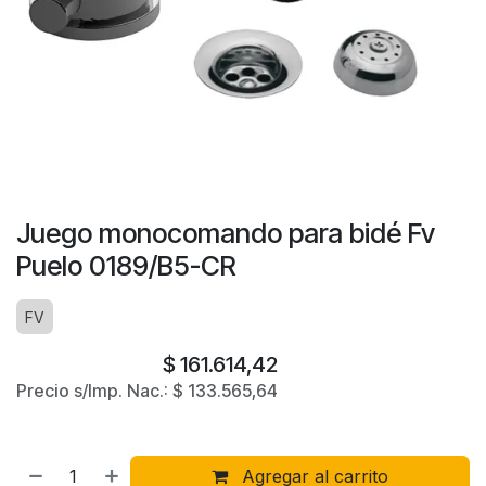
Juego monocomando para bidé Fv
Puelo 0189/B5-CR
FV
$
161.614,42
Precio s/Imp. Nac.:
$
133.565,64
Agregar al carrito