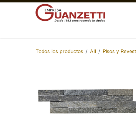
Ir al contenido
Materiales Gruesos Corralón
Pisos y 
Todos los productos
All
Pisos y Revest