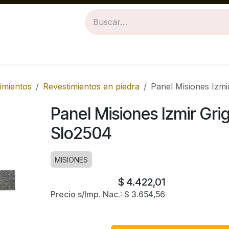
Revestimientos
Baños
Cocinas
imientos
Revestimientos en piedra
Panel Misiones Izmi
Panel Misiones Izmir Gri
Slo2504
MISIONES
$
4.422,01
Precio s/Imp. Nac.:
$
3.654,56