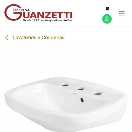
Ir al contenido
Lavatorios y Columnas