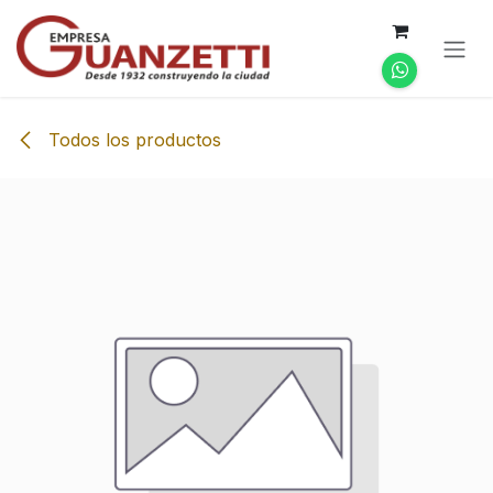
Ir al contenido
Todos los productos