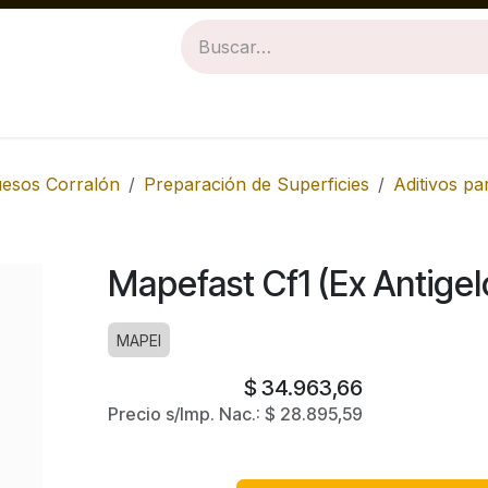
Revestimientos
Baños
Cocinas
uesos Corralón
Preparación de Superficies
Aditivos p
Mapefast Cf1 (Ex Antigel
MAPEI
$
34.963,66
Precio s/Imp. Nac.:
$
28.895,59