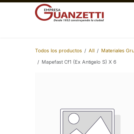
Ir al contenido
Materiales Gruesos Corralón
Pisos y 
Todos los productos
All
Materiales Gr
Mapefast Cf1 (Ex Antigelo S) X 6