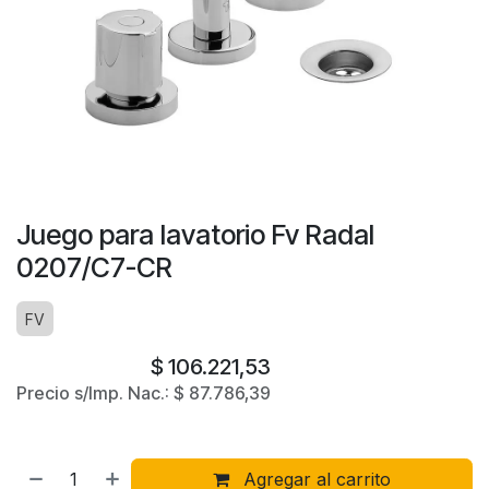
Juego para lavatorio Fv Radal
0207/C7-CR
FV
$
106.221,53
Precio s/Imp. Nac.:
$
87.786,39
Agregar al carrito