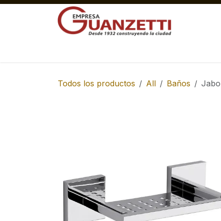
Ir al contenido
Materiales Gruesos Corralón
Pisos y 
Todos los productos
All
Baños
Jabo