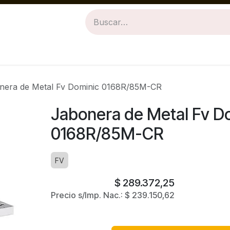
Revestimientos
Baños
Cocinas
nera de Metal Fv Dominic 0168R/85M-CR
Jabonera de Metal Fv D
0168R/85M-CR
FV
$
289.372,25
Precio s/Imp. Nac.:
$
239.150,62