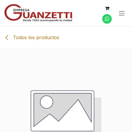
Ir al contenido
Todos los productos