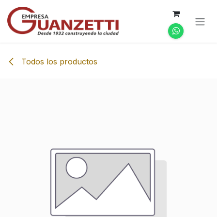
Ir al contenido
Todos los productos