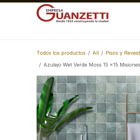
Ir al contenido
Materiales Gruesos Corralón
Pisos y 
Todos los productos
All
Pisos y Revest
Azulejo Wet Verde Moss 15 x15 Misione