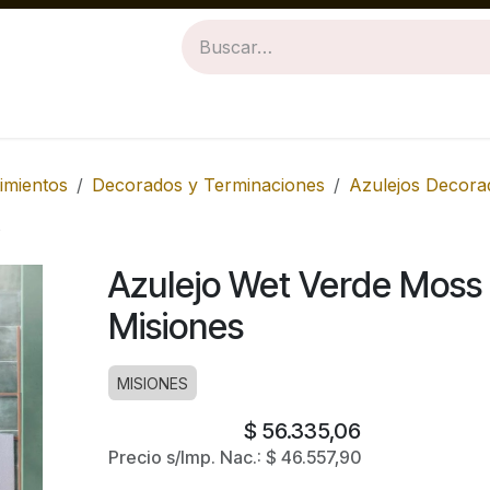
Revestimientos
Baños
Cocinas
imientos
Decorados y Terminaciones
Azulejos Decora
s
Azulejo Wet Verde Moss 
Misiones
MISIONES
$
56.335,06
Precio s/Imp. Nac.:
$
46.557,90