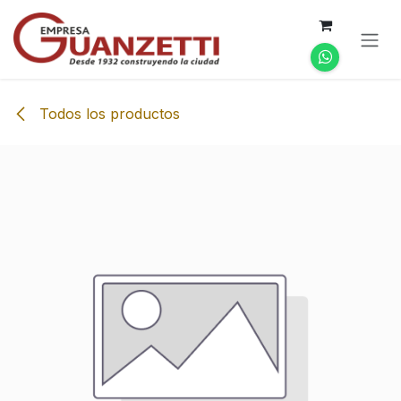
Ir al contenido
Todos los productos