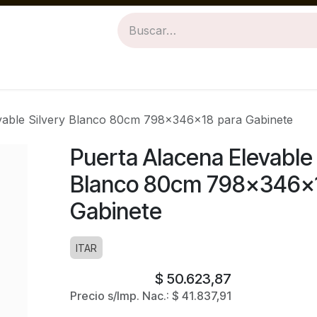
Revestimientos
Baños
Cocinas
vable Silvery Blanco 80cm 798x346x18 para Gabinete
Puerta Alacena Elevable 
Blanco 80cm 798x346x1
Gabinete
ITAR
$
50.623,87
Precio s/Imp. Nac.:
$
41.837,91