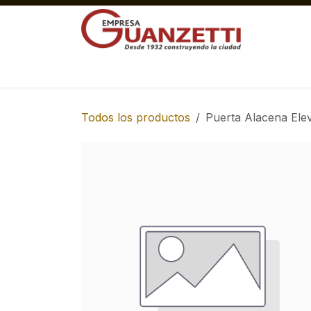
Ir al contenido
Materiales Gruesos Corralón
Pisos y 
Todos los productos
Puerta Alacena Ele