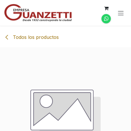
Ir al contenido
Todos los productos