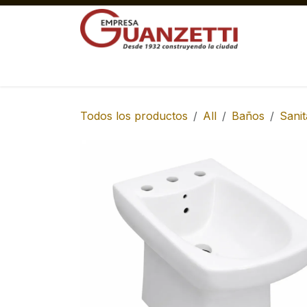
Ir al contenido
Materiales Gruesos Corralón
Pisos y 
Todos los productos
All
Baños
Sanit