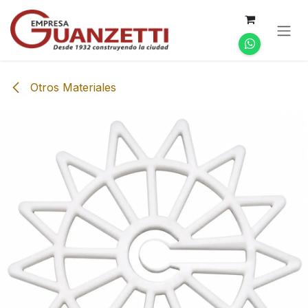
Ir al contenido
Otros Materiales