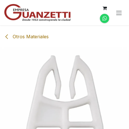
Ir al contenido
Otros Materiales