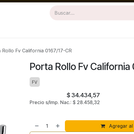
Revestimientos
Baños
Cocinas
 Rollo Fv California 0167/17-CR
Porta Rollo Fv Californi
FV
$
34.434,57
Precio s/Imp. Nac.:
$
28.458,32
Agregar al 