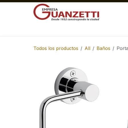
Ir al contenido
Materiales Gruesos Corralón
Pisos y 
Todos los productos
All
Baños
Porta