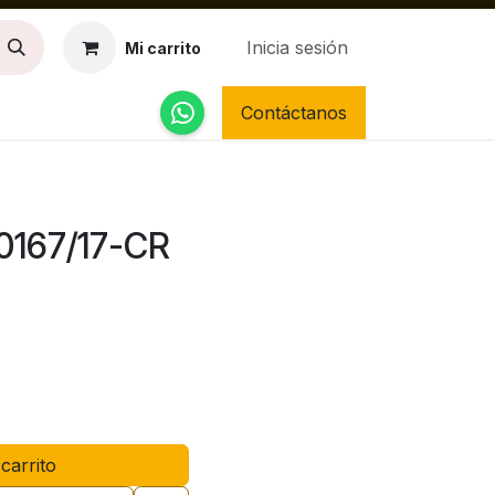
Inicia sesión
Mi carrito
Contáctanos
a 0167/17-CR
carrito