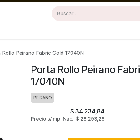
Revestimientos
Baños
Cocinas
a Rollo Peirano Fabric Gold 17040N
Porta Rollo Peirano Fabr
17040N
PEIRANO
$
34.234,84
Precio s/Imp. Nac.:
$
28.293,26