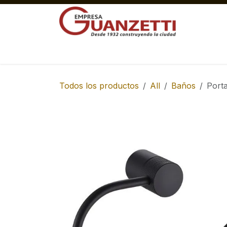
Ir al contenido
Materiales Gruesos Corralón
Pisos y 
Todos los productos
All
Baños
Port