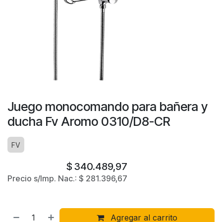
Juego monocomando para bañera y
ducha Fv Aromo 0310/D8-CR
FV
$
340.489,97
Precio s/Imp. Nac.:
$
281.396,67
Agregar al carrito