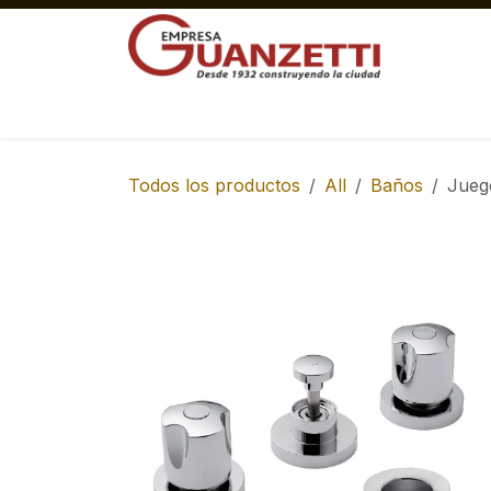
Ir al contenido
Materiales Gruesos Corralón
Pisos y 
Todos los productos
All
Baños
Jueg